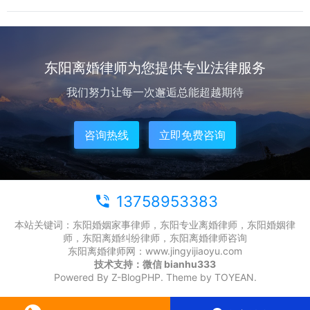
在民政部门登记离婚。协议规定，王乙与冯某生活，王甲补贴抚养
费。双方共有的财产...
东阳离婚律师为您提供专业法律服务
我们努力让每一次邂逅总能超越期待
咨询热线
立即免费咨询
13758953383
本站关键词：东阳婚姻家事律师，东阳专业离婚律师，东阳婚姻律
师，东阳离婚纠纷律师，东阳离婚律师咨询
东阳离婚律师网：www.jingyijiaoyu.com
技术支持：微信 bianhu333
Powered By
Z-BlogPHP
. Theme by
TOYEAN
.