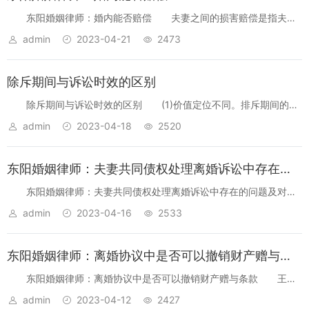
东阳婚姻律师：婚内能否赔偿 夫妻之间的损害赔偿是指夫妻
一方在婚姻关系存续期间侵犯对方的人身、财产权利，依法产生的损
admin
2023-04-21
2473
害赔偿权利。东阳婚姻律师指出，这里夫妻之间的损害赔偿是指婚姻
法第四十六条规定的四...
除斥期间与诉讼时效的区别
除斥期间与诉讼时效的区别 (1)价值定位不同。排斥期间的规
范功能旨在维持原事实状态，限制原事实状态权利的存续期。诉讼时
admin
2023-04-18
2520
效的规范功能是维护新事实状态，限制是否定新事实状态权利的存续
期。郑玉波先生指...
东阳婚姻律师：夫妻共同债权处理离婚诉讼中存在的问题及对策
东阳婚姻律师：夫妻共同债权处理离婚诉讼中存在的问题及对
策 一，夫妻共同债权的特点。 债权与债务是相对的，属于民
admin
2023-04-16
2533
事债务关系的范畴，其本质是依法设立、变更、终止民事权利义务的
合同关系。在离婚诉讼中...
东阳婚姻律师：离婚协议中是否可以撤销财产赠与条款
东阳婚姻律师：离婚协议中是否可以撤销财产赠与条款 王佳
与冯某原夫妻关系，婚后生下王乙。2009年，双方达成离婚协议，并
admin
2023-04-12
2427